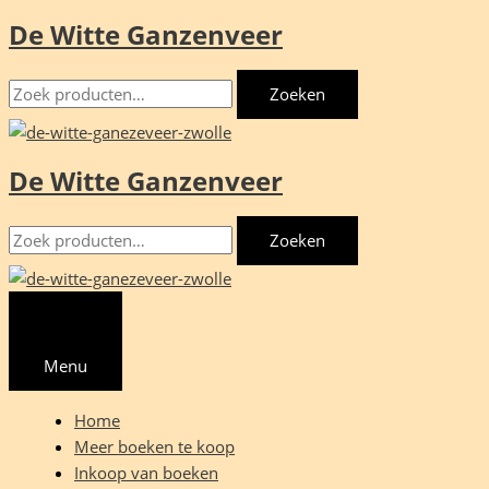
De Witte Ganzenveer
Ga
naar
Zoeken
de
Zoeken
naar:
inhoud
De Witte Ganzenveer
Zoeken
Zoeken
naar:
Menu
Home
Meer boeken te koop
Inkoop van boeken