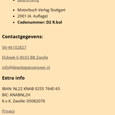
aker
Motorbuch Verlag Stuttgart
2001 (4. Auflage)
Codenummer: D2 R.bol
eelheid
Contactgegevens:
06-46102827
Elsbeek 6 8033 BB Zwolle
info@dewitteganzenveer.nl
Extra info
IBAN: NL22 KNAB 0255 7640 65
BIC: KNABNL2H
K.v.K. Zwolle: 05082076
Privacy