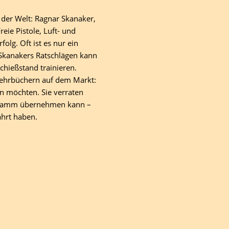
der Welt: Ragnar Skanaker,
eie Pistole, Luft- und
olg. Oft ist es nur ein
t Skanakers Ratschlägen kann
hießstand trainieren.
Lehrbüchern auf dem Markt:
ben möchten. Sie verraten
rogramm übernehmen kann –
ährt haben.