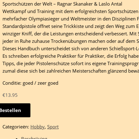
Sportschützen der Welt – Ragnar Skanaker & Laslo Antal
Wettkampf und Training mit dem erfolgreichsten Sportschützen 
mehrfacher Olympiasieger und Weltmeister in den Disziplinen Fr
Standardpistole öffnet seine Trickkiste und zeigt den Weg zum Erf
winziger Kniff, der die Leistungen entscheidend verbessert. Mi
jeder in Ruhe zuhause Trockenübungen machen oder auf dem Sc
Dieses Handbuch unterscheidet sich von anderen Schießsport-
Es schreiben erfolgreiche Praktiker für Praktiker, die Erfolg ha
Tipps, die jeder Pistolenschütze sofort ins eigene Trainingsp
zumal diese sich bei zahlreichen Meisterschaften glänzend bew
Conditie: goed / zeer goed
€
13.95
Bestellen
liches
lenschiessen
Categorieën:
Hobby
,
Sport
ar
Beschrijving