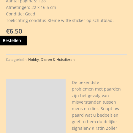
Aantal pagina’s: 128
Afmetingen: 22 x 16.5 cm
Conditie: Goed
Toelichting conditie: Kleine witte sticker op schutblad.
€
6.50
blemen
Bestellen
rd
Categorieën:
Hobby
,
Dieren & Huisdieren
er
De bekendste
veelheid
Beschrijving
problemen met paarden
zijn het gevolg van
misverstanden tussen
mens en dier. Snapt uw
paard wat u bedoelt en
geeft u hem duidelijke
signalen? Kirstin Zoller