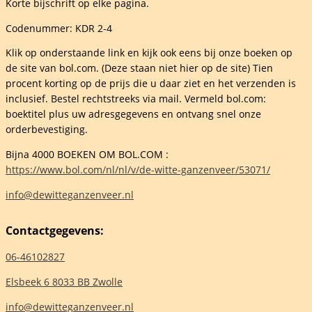
Korte bijschrift op elke pagina.
Codenummer: KDR 2-4
ma
Klik op onderstaande link en kijk ook eens bij onze boeken op
elheid
de site van bol.com. (Deze staan niet hier op de site) Tien
procent korting op de prijs die u daar ziet en het verzenden is
inclusief. Bestel rechtstreeks via mail. Vermeld bol.com:
boektitel plus uw adresgegevens en ontvang snel onze
orderbevestiging.
Bijna 4000 BOEKEN OM BOL.COM :
https://www.bol.com/nl/nl/v/de-witte-ganzenveer/53071/
info@dewitteganzenveer.nl
Contactgegevens:
06-46102827
Elsbeek 6 8033 BB Zwolle
info@dewitteganzenveer.nl