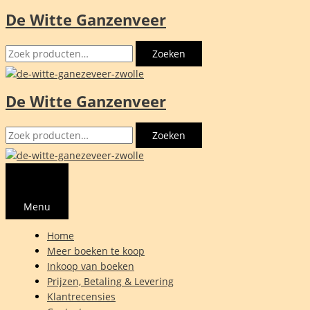
De Witte Ganzenveer
Ga
naar
Zoeken
de
Zoeken
naar:
inhoud
De Witte Ganzenveer
Zoeken
Zoeken
naar:
Menu
Home
Meer boeken te koop
Inkoop van boeken
Prijzen, Betaling & Levering
Klantrecensies