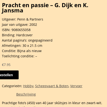
Pracht en passie – G. Dijk en K.
Jansma
Uitgever: Penn & Partners
Jaar van uitgave: 2002
ISBN: 9080655058
Binding: Hardcover
Aantal pagina’s: ongepagineerd
Afmetingen: 30 x 21.5 cm
Conditie: Bijna als nieuw
Toelichting conditie: –
€
7.95
estellen
t
Categorieën:
Hobby
,
Scheepvaart & Boten
,
Vervoer
e
Beschrijving
Prachtige foto’s (450) van 40 jaar skûtsjes in kleur en zwart-wit.