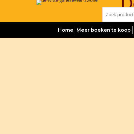
D
Ga
naar
Zoeken
de
naar:
inhoud
Home
Meer boeken te koop