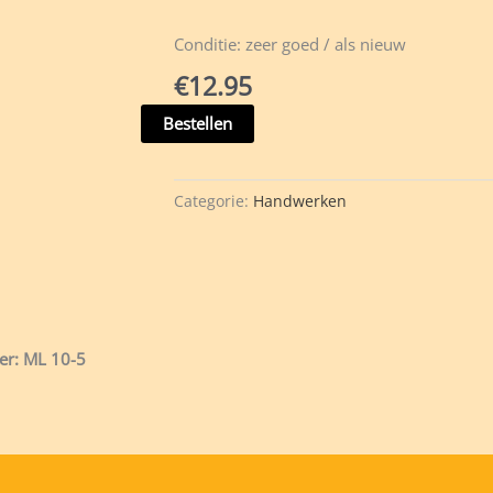
Conditie: zeer goed / als nieuw
€
12.95
Kant
Bestellen
met
een
Zilveren
Categorie:
Handwerken
Randje
-
Agaath
Bartels
e.a.
hoeveelheid
r: ML 10-5