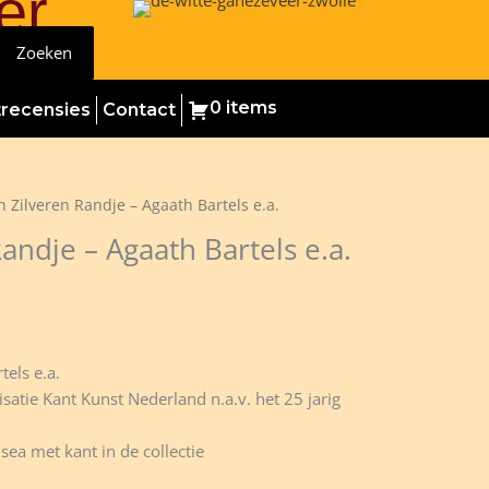
er
Zoeken
0 items
trecensies
Contact
 Zilveren Randje – Agaath Bartels e.a.
andje – Agaath Bartels e.a.
els e.a.
satie Kant Kunst Nederland n.a.v. het 25 jarig
ea met kant in de collectie