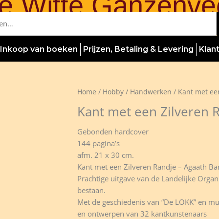
e Witte Ganzenve
Inkoop van boeken
Prijzen, Betaling & Levering
Klan
Home
/
Hobby
/
Handwerken
/ Kant met een
Kant met een Zilveren R
Gebonden hardcover
144 pagina’s
afm. 21 x 30 cm.
Kant met een Zilveren Randje – Agaath Bart
Prachtige uitgave van de Landelijke Organi
bestaan.
Met de geschiedenis van “De LOKK” en mus
en ontwerpen van 32 kantkunstenaars