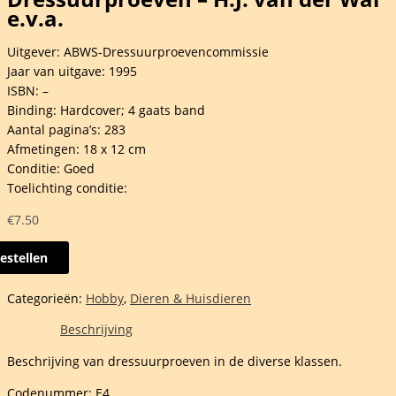
e.v.a.
Uitgever: ABWS-Dressuurproevencommissie
Jaar van uitgave: 1995
ISBN: –
Binding: Hardcover; 4 gaats band
Aantal pagina’s: 283
Afmetingen: 18 x 12 cm
Conditie: Goed
Toelichting conditie:
€
7.50
estellen
suurproeven
Categorieën:
Hobby
,
Dieren & Huisdieren
Beschrijving
Beschrijving van dressuurproeven in de diverse klassen.
Codenummer: E4