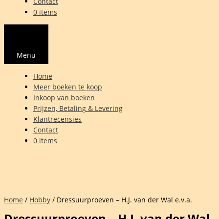
Contact
0 items
Menu
Home
Meer boeken te koop
Inkoop van boeken
Prijzen, Betaling & Levering
Klantrecensies
Contact
0 items
Home
/
Hobby
/ Dressuurproeven – H.J. van der Wal e.v.a.
Dressuurproeven – H.J. van der Wal