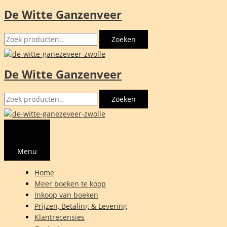
De Witte Ganzenveer
Ga
naar
Zoeken
de
Zoeken
naar:
inhoud
De Witte Ganzenveer
Zoeken
Zoeken
naar:
Menu
Home
Meer boeken te koop
Inkoop van boeken
Prijzen, Betaling & Levering
Klantrecensies