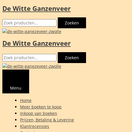
De Witte Ganzenveer
Ga
naar
Zoeken
de
Zoeken
naar:
inhoud
De Witte Ganzenveer
Zoeken
Zoeken
naar:
Menu
Home
Meer boeken te koop
Inkoop van boeken
Prijzen, Betaling & Levering
Klantrecensies