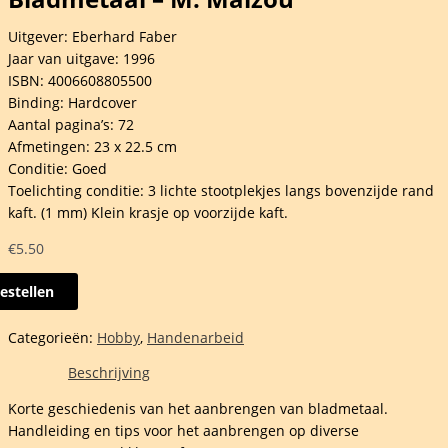
Uitgever: Eberhard Faber
Jaar van uitgave: 1996
ISBN: 4006608805500
Binding: Hardcover
Aantal pagina’s: 72
Afmetingen: 23 x 22.5 cm
Conditie: Goed
Toelichting conditie: 3 lichte stootplekjes langs bovenzijde rand
kaft. (1 mm) Klein krasje op voorzijde kaft.
€
5.50
estellen
etaal
Categorieën:
Hobby
,
Handenarbeid
ou
Beschrijving
elheid
Korte geschiedenis van het aanbrengen van bladmetaal.
Handleiding en tips voor het aanbrengen op diverse