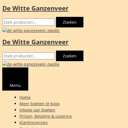
De Witte Ganzenveer
Ga
naar
Zoeken
de
Zoeken
naar:
inhoud
De Witte Ganzenveer
Zoeken
Zoeken
naar:
Menu
Home
Meer boeken te koop
Inkoop van boeken
Prijzen, Betaling & Levering
Klantrecensies