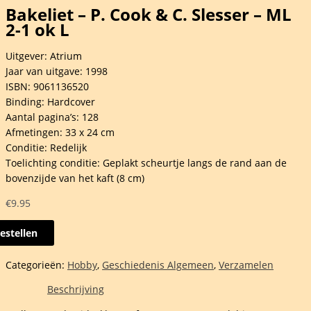
Bakeliet – P. Cook & C. Slesser – ML
2-1 ok L
Uitgever: Atrium
Jaar van uitgave: 1998
ISBN: 9061136520
Binding: Hardcover
Aantal pagina’s: 128
Afmetingen: 33 x 24 cm
Conditie: Redelijk
Toelichting conditie: Geplakt scheurtje langs de rand aan de
bovenzijde van het kaft (8 cm)
€
9.95
estellen
iet
Categorieën:
Hobby
,
Geschiedenis Algemeen
,
Verzamelen
Beschrijving