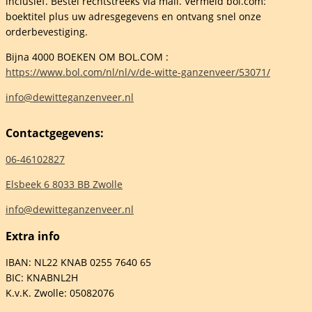
inclusief. Bestel rechtstreeks via mail. Vermeld bol.com:
boektitel plus uw adresgegevens en ontvang snel onze
orderbevestiging.
Bijna 4000 BOEKEN OM BOL.COM :
https://www.bol.com/nl/nl/v/de-witte-ganzenveer/53071/
info@dewitteganzenveer.nl
Contactgegevens:
06-46102827
Elsbeek 6 8033 BB Zwolle
info@dewitteganzenveer.nl
Extra info
IBAN: NL22 KNAB 0255 7640 65
BIC: KNABNL2H
K.v.K. Zwolle: 05082076