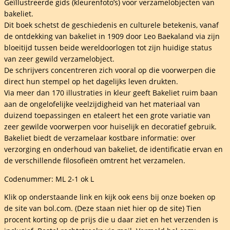
Geïllustreerde gids (kleurenfoto’s) voor verzamelobjecten van
bakeliet.
er
Dit boek schetst de geschiedenis en culturele betekenis, vanaf
de ontdekking van bakeliet in 1909 door Leo Baekaland via zijn
bloeitijd tussen beide wereldoorlogen tot zijn huidige status
van zeer gewild verzamelobject.
De schrijvers concentreren zich vooral op die voorwerpen die
direct hun stempel op het dagelijks leven drukten.
Via meer dan 170 illustraties in kleur geeft Bakeliet ruim baan
elheid
aan de ongelofelijke veelzijdigheid van het materiaal van
duizend toepassingen en etaleert het een grote variatie van
zeer gewilde voorwerpen voor huiselijk en decoratief gebruik.
Bakeliet biedt de verzamelaar kostbare informatie: over
verzorging en onderhoud van bakeliet, de identificatie ervan en
de verschillende filosofieën omtrent het verzamelen.
Codenummer: ML 2-1 ok L
Klik op onderstaande link en kijk ook eens bij onze boeken op
de site van bol.com. (Deze staan niet hier op de site) Tien
procent korting op de prijs die u daar ziet en het verzenden is