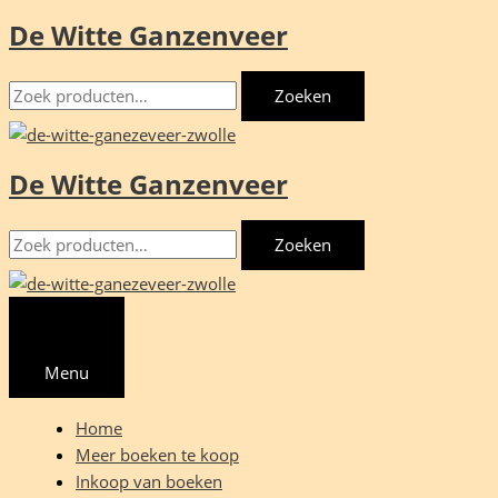
De Witte Ganzenveer
Ga
naar
Zoeken
de
Zoeken
naar:
inhoud
De Witte Ganzenveer
Zoeken
Zoeken
naar:
Menu
Home
Meer boeken te koop
Inkoop van boeken