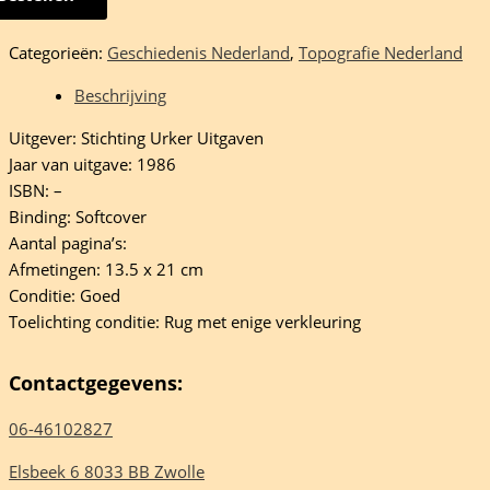
e
Categorieën:
Geschiedenis Nederland
,
Topografie Nederland
en-
Beschrijving
Uitgever: Stichting Urker Uitgaven
uizen
Jaar van uitgave: 1986
eelheid
ISBN: –
Binding: Softcover
Aantal pagina’s:
Afmetingen: 13.5 x 21 cm
Conditie: Goed
Toelichting conditie: Rug met enige verkleuring
Contactgegevens:
06-46102827
Elsbeek 6 8033 BB Zwolle