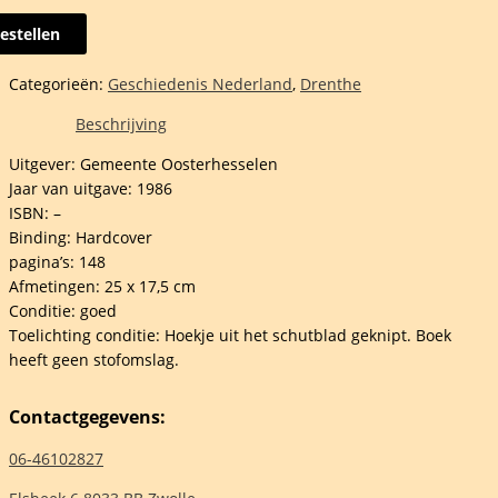
estellen
rhesselen
Categorieën:
Geschiedenis Nederland
,
Drenthe
Beschrijving
Uitgever: Gemeente Oosterhesselen
Jaar van uitgave: 1986
rs
ISBN: –
elheid
Binding: Hardcover
pagina’s: 148
Afmetingen: 25 x 17,5 cm
Conditie: goed
Toelichting conditie: Hoekje uit het schutblad geknipt. Boek
heeft geen stofomslag.
Contactgegevens:
06-46102827