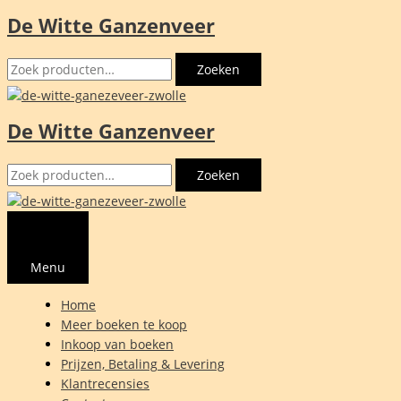
De Witte Ganzenveer
Ga
naar
Zoeken
de
Zoeken
naar:
inhoud
De Witte Ganzenveer
Zoeken
Zoeken
naar:
Menu
Home
Meer boeken te koop
Inkoop van boeken
Prijzen, Betaling & Levering
Klantrecensies