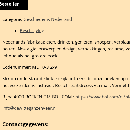
Bestellen
ands
e
Categorie:
Geschiedenis Nederland
Beschrijving
rmans
Nederlands fabrikaat: eten, drinken, genieten, snoepen, verplaa
potten. Nostalgie: ontwerp en design, verpakkingen, reclame, ver
inhoud als het grotere boek.
sven
Codenummer: ML 10-3 2-9
Klik op onderstaande link en kijk ook eens bij onze boeken op de 
het verzenden is inclusief. Bestel rechtstreeks via mail. Verme
Bijna 4000 BOEKEN OM BOL.COM :
https://www.bol.com/nl/nl
eelheid
info@dewitteganzenveer.nl
Contactgegevens: