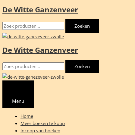
De Witte Ganzenveer
Ga
naar
Zoeken
de
Zoeken
naar:
inhoud
De Witte Ganzenveer
Zoeken
Zoeken
naar:
Menu
Home
Meer boeken te koop
Inkoop van boeken