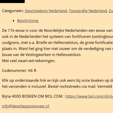
ingwerken
Categorieën:
Geschiedenis Nederland
,
Topografie Nederland
,
Zu
voetssluis
Beschrijving
De 17e eeuw is voor de Noordelijke Nederlanden een eeuw van o
ook in de Nederlanden het systeem van fortificeren (vestingbou
rs
zuidgrens, met o.a. Brielle en Hellevoetsluis, de grote fortific
eelheid
plaats in. Want het ging hier niet zozeer om de verdediging van
bouw van de Vestingwerken in Hellevoetsluis.
Met veel zwart-wit-tekeningen.
Codenummer: A6 R
Klik op onderstaande link en kijk ook eens bij onze boeken op de 
het verzenden is inclusief. Bestel rechtstreeks via mail. Verme
Bijna 4000 BOEKEN OM BOL.COM :
https://www.bol.com/nl/nl
info@dewitteganzenveer.nl