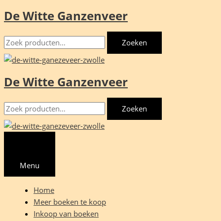
De Witte Ganzenveer
Ga
naar
Zoeken
de
Zoeken
naar:
inhoud
De Witte Ganzenveer
Zoeken
Zoeken
naar:
Menu
Home
Meer boeken te koop
Inkoop van boeken