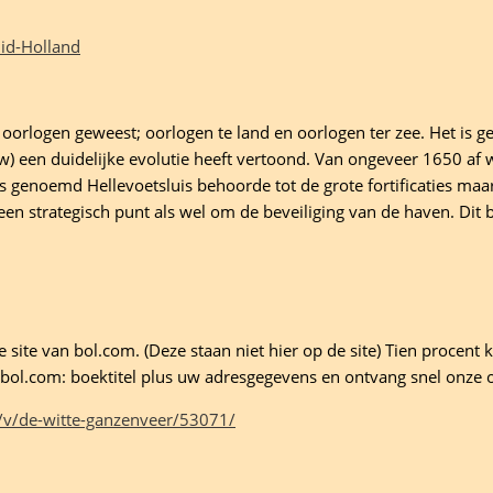
id-Holland
orlogen geweest; oorlogen te land en oorlogen ter zee. Het is g
w) een duidelijke evolutie heeft vertoond. Van ongeveer 1650 af 
aties genoemd Hellevoetsluis behoorde tot de grote fortificaties 
 een strategisch punt als wel om de beveiliging van de haven. Dit
site van bol.com. (Deze staan niet hier op de site) Tien procent ko
ld bol.com: boektitel plus uw adresgegevens en ontvang snel onze 
/v/de-witte-ganzenveer/53071/