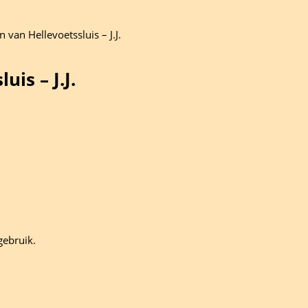
van Hellevoetssluis – J.J.
is – J.J.
gebruik.