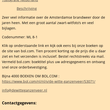
er
Beschrijving
Zeer veel informatie over de Amsterdamse brandweer door de
jaren heen. Met een groot aantal zwart-witfoto’s en veel
bijlagen.
ers
Codenummer: ML 8-1
Klik op onderstaande link en kijk ook eens bij onze boeken op
de site van bol.com. Tien procent korting op de prijs die u daar
ziet en het verzenden is inclusief. Bestel rechtstreeks via mail.
elheid
Vermeld bol.com: boektitel plus uw adresgegevens en ontvang
snel onze orderbevestiging.
Bijna 4000 BOEKEN OM BOL.COM :
https://www.bol.com/nl/nl/v/de-witte-ganzenveer/53071/
info@dewitteganzenveer.nl
Contactgegevens: