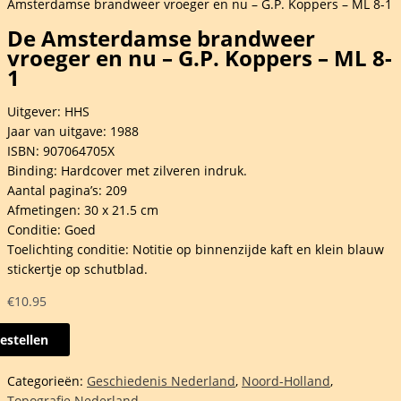
Amsterdamse brandweer vroeger en nu – G.P. Koppers – ML 8-1
De Amsterdamse brandweer
vroeger en nu – G.P. Koppers – ML 8-
1
Uitgever: HHS
Jaar van uitgave: 1988
ISBN: 907064705X
Binding: Hardcover met zilveren indruk.
Aantal pagina’s: 209
Afmetingen: 30 x 21.5 cm
Conditie: Goed
Toelichting conditie: Notitie op binnenzijde kaft en klein blauw
stickertje op schutblad.
€
10.95
estellen
erdamse
Categorieën:
Geschiedenis Nederland
,
Noord-Holland
,
dweer
Topografie Nederland