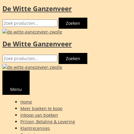
De Witte Ganzenveer
Ga
naar
Zoeken
de
Zoeken
naar:
inhoud
De Witte Ganzenveer
Zoeken
Zoeken
naar:
Menu
Home
Meer boeken te koop
Inkoop van boeken
Prijzen, Betaling & Levering
Klantrecensies