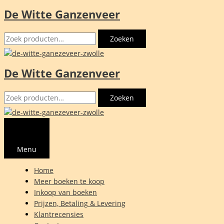
De Witte Ganzenveer
Ga
naar
Zoeken
de
Zoeken
naar:
inhoud
De Witte Ganzenveer
Zoeken
Zoeken
naar:
Menu
Home
Meer boeken te koop
Inkoop van boeken
Prijzen, Betaling & Levering
Klantrecensies