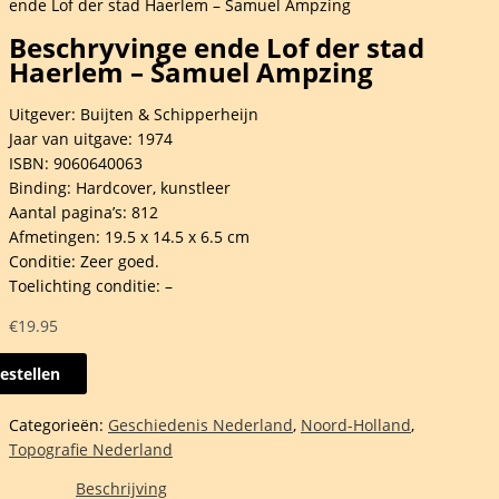
ende Lof der stad Haerlem – Samuel Ampzing
Beschryvinge ende Lof der stad
Haerlem – Samuel Ampzing
Uitgever: Buijten & Schipperheijn
Jaar van uitgave: 1974
ISBN: 9060640063
Binding: Hardcover, kunstleer
Aantal pagina’s: 812
Afmetingen: 19.5 x 14.5 x 6.5 cm
Conditie: Zeer goed.
Toelichting conditie: –
€
19.95
estellen
ryvinge
Categorieën:
Geschiedenis Nederland
,
Noord-Holland
,
Topografie Nederland
Beschrijving