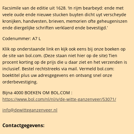
lem
Facsimile van de editie uit 1628. ‘In rijm bearbeyd: ende met
veele oude ende nieuwe stucken buyten dicht uyt verscheyde
el
kronijken, handvesten, brieven, memorien ofte geheugeniszen
ing
ende diergelijke schriften verklaerd ende bevestigd.’
elheid
Codenummer: A7 L
Klik op onderstaande link en kijk ook eens bij onze boeken op
de site van bol.com. (Deze staan niet hier op de site) Tien
procent korting op de prijs die u daar ziet en het verzenden is
inclusief. Bestel rechtstreeks via mail. Vermeld bol.com:
boektitel plus uw adresgegevens en ontvang snel onze
orderbevestiging.
Bijna 4000 BOEKEN OM BOL.COM :
https://www.bol.com/nl/nl/v/de-witte-ganzenveer/53071/
info@dewitteganzenveer.nl
Contactgegevens: