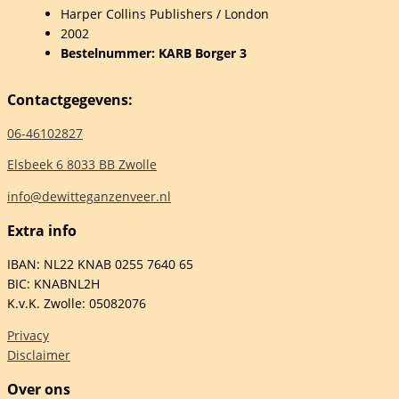
Harper Collins Publishers / London
yal
2002
Bestelnummer: KARB Borger 3
eenth-
ry
Contactgegevens:
06-46102827
am
ymple
Elsbeek 6 8033 BB Zwolle
elheid
info@dewitteganzenveer.nl
Extra info
IBAN: NL22 KNAB 0255 7640 65
BIC: KNABNL2H
K.v.K. Zwolle: 05082076
Privacy
Disclaimer
Over ons