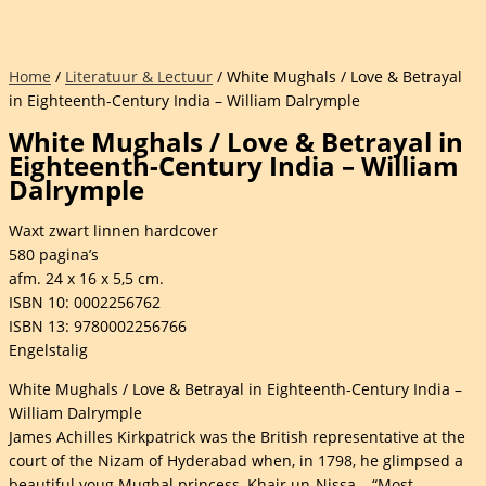
Home
/
Literatuur & Lectuur
/ White Mughals / Love & Betrayal
in Eighteenth-Century India – William Dalrymple
White Mughals / Love & Betrayal in
Eighteenth-Century India – William
Dalrymple
Waxt zwart linnen hardcover
580 pagina’s
afm. 24 x 16 x 5,5 cm.
ISBN 10: 0002256762
ISBN 13: 9780002256766
Engelstalig
White Mughals / Love & Betrayal in Eighteenth-Century India –
William Dalrymple
James Achilles Kirkpatrick was the British representative at the
court of the Nizam of Hyderabad when, in 1798, he glimpsed a
beautiful youg Mughal princess, Khair un-Nissa – “Most