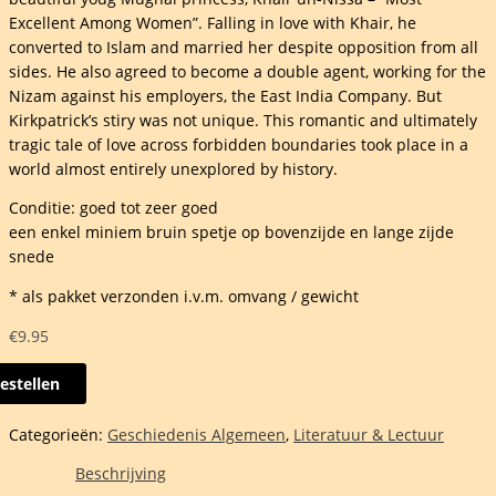
Excellent Among Women”. Falling in love with Khair, he
converted to Islam and married her despite opposition from all
sides. He also agreed to become a double agent, working for the
Nizam against his employers, the East India Company. But
Kirkpatrick’s stiry was not unique. This romantic and ultimately
tragic tale of love across forbidden boundaries took place in a
world almost entirely unexplored by history.
Conditie: goed tot zeer goed
een enkel miniem bruin spetje op bovenzijde en lange zijde
snede
* als pakket verzonden i.v.m. omvang / gewicht
€
9.95
estellen
e
als
Categorieën:
Geschiedenis Algemeen
,
Literatuur & Lectuur
Beschrijving