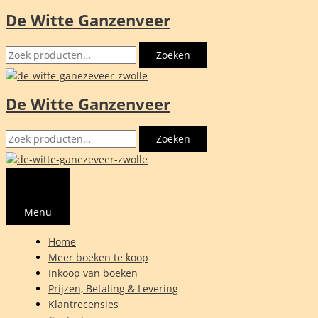
De Witte Ganzenveer
Ga
naar
Zoeken
de
Zoeken
naar:
inhoud
De Witte Ganzenveer
Zoeken
Zoeken
naar:
Menu
Home
Meer boeken te koop
Inkoop van boeken
Prijzen, Betaling & Levering
Klantrecensies