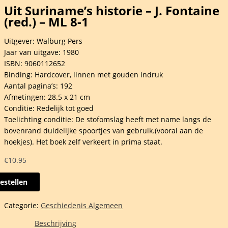
Uit Suriname’s historie – J. Fontaine
(red.) – ML 8-1
Uitgever: Walburg Pers
Jaar van uitgave: 1980
ISBN: 9060112652
Binding: Hardcover, linnen met gouden indruk
Aantal pagina’s: 192
Afmetingen: 28.5 x 21 cm
Conditie: Redelijk tot goed
Toelichting conditie: De stofomslag heeft met name langs de
bovenrand duidelijke spoortjes van gebruik.(vooral aan de
hoekjes). Het boek zelf verkeert in prima staat.
€
10.95
estellen
ame's
Categorie:
Geschiedenis Algemeen
rie
Beschrijving