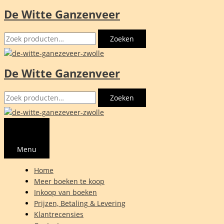
De Witte Ganzenveer
Ga
naar
Zoeken
de
Zoeken
naar:
inhoud
De Witte Ganzenveer
Zoeken
Zoeken
naar:
Menu
Home
Meer boeken te koop
Inkoop van boeken
Prijzen, Betaling & Levering
Klantrecensies