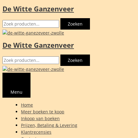
De Witte Ganzenveer
Ga
naar
Zoeken
de
Zoeken
naar:
inhoud
De Witte Ganzenveer
Zoeken
Zoeken
naar:
Menu
Home
Meer boeken te koop
Inkoop van boeken
Prijzen, Betaling & Levering
Klantrecensies