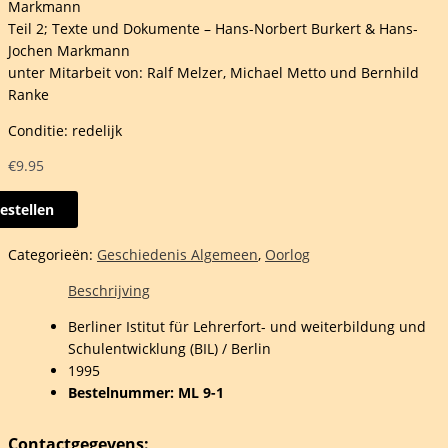
Markmann
Teil 2; Texte und Dokumente – Hans-Norbert Burkert & Hans-
Jochen Markmann
unter Mitarbeit von: Ralf Melzer, Michael Metto und Bernhild
Ranke
Conditie: redelijk
€
9.95
estellen
n
Categorieën:
Geschiedenis Algemeen
,
Oorlog
rten
Beschrijving
Berliner Istitut für Lehrerfort- und weiterbildung und
Schulentwicklung (BIL) / Berlin
1995
Bestelnummer: ML 9-1
mappe
Contactgegevens: