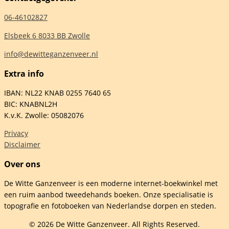
06-46102827
Elsbeek 6 8033 BB Zwolle
info@dewitteganzenveer.nl
mente
Extra info
-
rt
IBAN: NL22 KNAB 0255 7640 65
rt
BIC: KNABNL2H
K.v.K. Zwolle: 05082076
-
n
Privacy
mann
Disclaimer
Over ons
De Witte Ganzenveer is een moderne internet-boekwinkel met
een ruim aanbod tweedehands boeken. Onze specialisatie is
elheid
topografie en fotoboeken van Nederlandse dorpen en steden.
© 2026 De Witte Ganzenveer. All Rights Reserved.