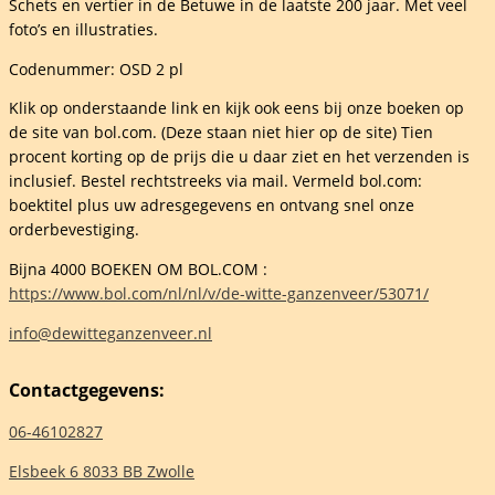
Schets en vertier in de Betuwe in de laatste 200 jaar. Met veel
ers
foto’s en illustraties.
tie)
elheid
Codenummer: OSD 2 pl
Klik op onderstaande link en kijk ook eens bij onze boeken op
de site van bol.com. (Deze staan niet hier op de site) Tien
procent korting op de prijs die u daar ziet en het verzenden is
inclusief. Bestel rechtstreeks via mail. Vermeld bol.com:
boektitel plus uw adresgegevens en ontvang snel onze
orderbevestiging.
Bijna 4000 BOEKEN OM BOL.COM :
https://www.bol.com/nl/nl/v/de-witte-ganzenveer/53071/
info@dewitteganzenveer.nl
Contactgegevens:
06-46102827
Elsbeek 6 8033 BB Zwolle