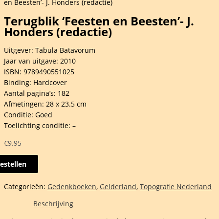
en Beesten’- J. Honders (redactie)
Terugblik ‘Feesten en Beesten’- J.
Honders (redactie)
Uitgever: Tabula Batavorum
Jaar van uitgave: 2010
ISBN: 9789490551025
Binding: Hardcover
Aantal pagina’s: 182
Afmetingen: 28 x 23.5 cm
Conditie: Goed
Toelichting conditie: –
€
9.95
estellen
blik
ten
Categorieën:
Gedenkboeken
,
Gelderland
,
Topografie Nederland
en'-
Beschrijving