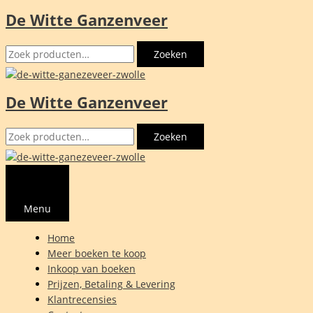
De Witte Ganzenveer
Ga
naar
Zoeken
de
Zoeken
naar:
inhoud
De Witte Ganzenveer
Zoeken
Zoeken
naar:
Menu
Home
Meer boeken te koop
Inkoop van boeken
Prijzen, Betaling & Levering
Klantrecensies