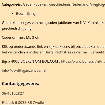
Categorieën:
Gedenkboeken
,
Geschiedenis Nederland
,
Vliegtuig
Beschrijving
se
Gedenkboek t.g.v. van het gouden jubileum van N.V. Koninklijke
rs
geschiedschrijving.
eelheid
Codenummer: ML 3 ok
Klik op onderstaande link en kijk ook eens bij onze boeken op de 
het verzenden is inclusief. Bestel rechtstreeks via mail. Verme
Bijna 4000 BOEKEN OM BOL.COM :
https://www.bol.com/nl/nl
info@dewitteganzenveer.nl
Contactgegevens:
06-46102827
Elsbeek 6 8033 BB Zwolle