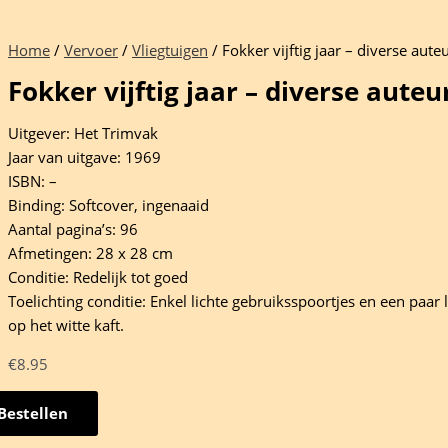
Home
/
Vervoer
/
Vliegtuigen
/ Fokker vijftig jaar – diverse aute
Fokker vijftig jaar – diverse auteu
Uitgever: Het Trimvak
Jaar van uitgave: 1969
ISBN: –
Binding: Softcover, ingenaaid
Aantal pagina’s: 96
Afmetingen: 28 x 28 cm
Conditie: Redelijk tot goed
Toelichting conditie: Enkel lichte gebruiksspoortjes en een paar l
op het witte kaft.
€
8.95
Bestellen
er