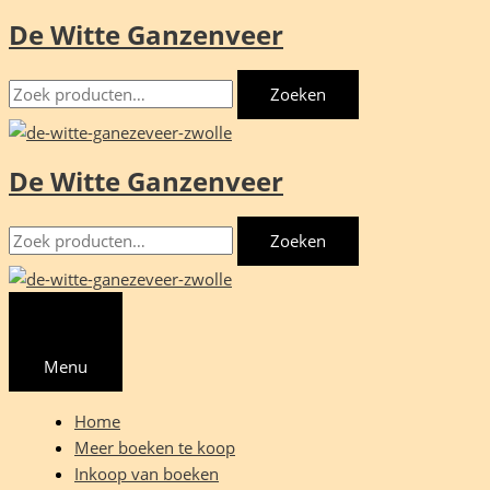
De Witte Ganzenveer
Ga
naar
Zoeken
de
Zoeken
naar:
inhoud
De Witte Ganzenveer
Zoeken
Zoeken
naar:
Menu
Home
Meer boeken te koop
Inkoop van boeken