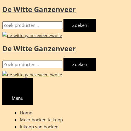
De Witte Ganzenveer
Ga
naar
Zoeken
de
Zoeken
naar:
inhoud
De Witte Ganzenveer
Zoeken
Zoeken
naar:
Menu
Home
Meer boeken te koop
Inkoop van boeken