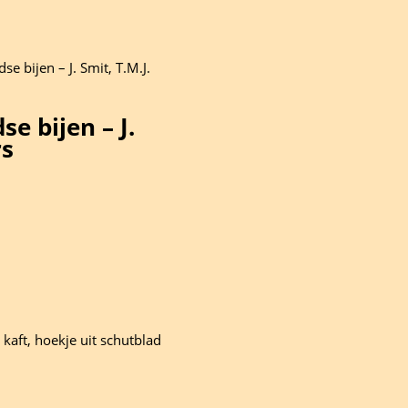
e bijen – J. Smit, T.M.J.
e bijen – J.
rs
kaft, hoekje uit schutblad