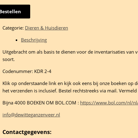
Bestellen
opige
Categorie:
Dieren & Huisdieren
Beschrijving
rlandse
Uitgebracht om als basis te dienen voor de inventarisaties van 
soort.
Codenummer: KDR 2-4
Klik op onderstaande link en kijk ook eens bij onze boeken op de 
rs,
het verzenden is inclusief. Bestel rechtstreeks via mail. Verme
Bijna 4000 BOEKEN OM BOL.COM :
https://www.bol.com/nl/nl
akers
eelheid
info@dewitteganzenveer.nl
Contactgegevens: