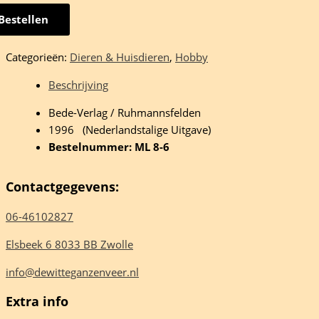
Bestellen
aad
s-
Categorieën:
Dieren & Huisdieren
,
Hobby
k
Beschrijving
d
Bede-Verlag / Ruhmannsfelden
n
1996 (Nederlandstalige Uitgave)
Bestelnummer: ML 8-6
Contactgegevens:
eelheid
06-46102827
Elsbeek 6 8033 BB Zwolle
info@dewitteganzenveer.nl
Extra info