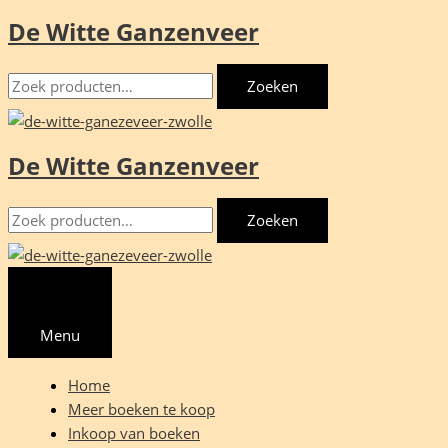
De Witte Ganzenveer
Ga
naar
Zoeken
de
Zoeken
naar:
inhoud
De Witte Ganzenveer
Zoeken
Zoeken
naar:
Menu
Home
Meer boeken te koop
Inkoop van boeken