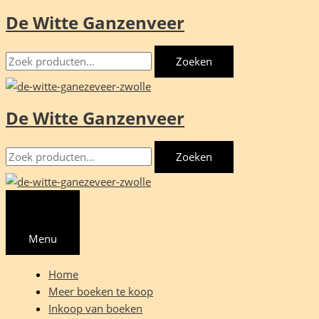
De Witte Ganzenveer
Ga
naar
Zoeken
de
Zoeken
naar:
inhoud
De Witte Ganzenveer
Zoeken
Zoeken
naar:
Menu
Home
Meer boeken te koop
Inkoop van boeken