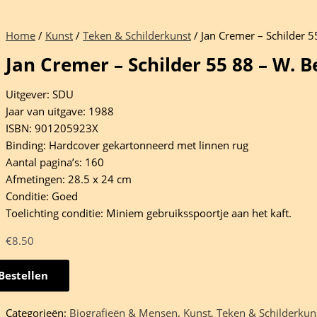
Home
/
Kunst
/
Teken & Schilderkunst
/ Jan Cremer – Schilder 5
Jan Cremer – Schilder 55 88 – W. B
Uitgever: SDU
Jaar van uitgave: 1988
ISBN: 901205923X
Binding: Hardcover gekartonneerd met linnen rug
Aantal pagina’s: 160
Afmetingen: 28.5 x 24 cm
Conditie: Goed
Toelichting conditie: Miniem gebruiksspoortje aan het kaft.
€
8.50
Bestellen
er
Categorieën:
Biografieën & Mensen
,
Kunst
,
Teken & Schilderkun