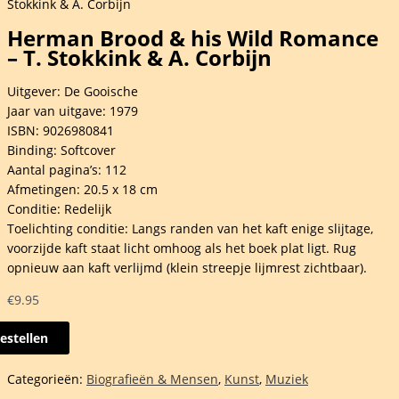
Stokkink & A. Corbijn
Herman Brood & his Wild Romance
– T. Stokkink & A. Corbijn
Uitgever: De Gooische
Jaar van uitgave: 1979
ISBN: 9026980841
Binding: Softcover
Aantal pagina’s: 112
Afmetingen: 20.5 x 18 cm
Conditie: Redelijk
Toelichting conditie: Langs randen van het kaft enige slijtage,
voorzijde kaft staat licht omhoog als het boek plat ligt. Rug
opnieuw aan kaft verlijmd (klein streepje lijmrest zichtbaar).
€
9.95
estellen
an
d
Categorieën:
Biografieën & Mensen
,
Kunst
,
Muziek