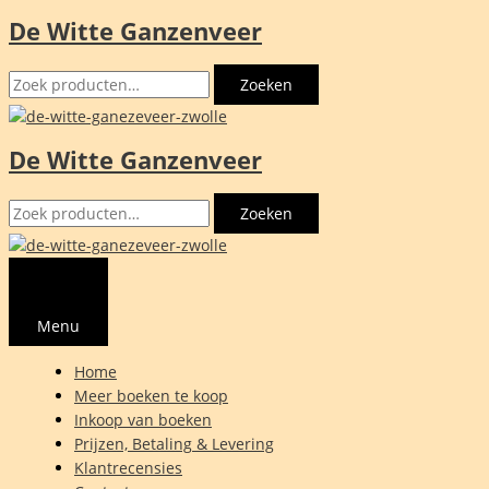
De Witte Ganzenveer
Ga
naar
Zoeken
de
Zoeken
naar:
inhoud
De Witte Ganzenveer
Zoeken
Zoeken
naar:
Menu
Home
Meer boeken te koop
Inkoop van boeken
Prijzen, Betaling & Levering
Klantrecensies