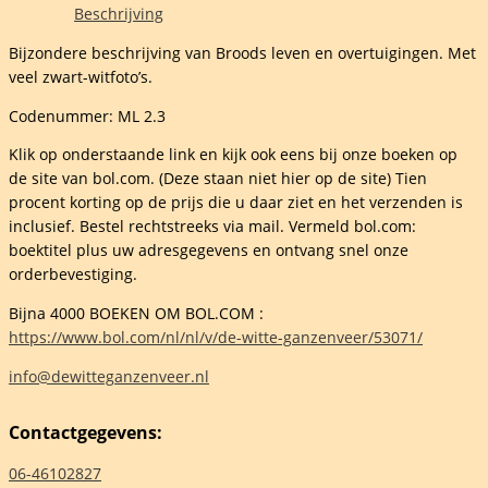
Beschrijving
Bijzondere beschrijving van Broods leven en overtuigingen. Met
nce
veel zwart-witfoto’s.
Codenummer: ML 2.3
ink
Klik op onderstaande link en kijk ook eens bij onze boeken op
de site van bol.com. (Deze staan niet hier op de site) Tien
procent korting op de prijs die u daar ziet en het verzenden is
jn
inclusief. Bestel rechtstreeks via mail. Vermeld bol.com:
elheid
boektitel plus uw adresgegevens en ontvang snel onze
orderbevestiging.
Bijna 4000 BOEKEN OM BOL.COM :
https://www.bol.com/nl/nl/v/de-witte-ganzenveer/53071/
info@dewitteganzenveer.nl
Contactgegevens:
06-46102827