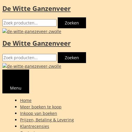
De Witte Ganzenveer
Ga
naar
Zoeken
de
Zoeken
naar:
inhoud
De Witte Ganzenveer
Zoeken
Zoeken
naar:
Menu
Home
Meer boeken te koop
Inkoop van boeken
Prijzen, Betaling & Levering
Klantrecensies