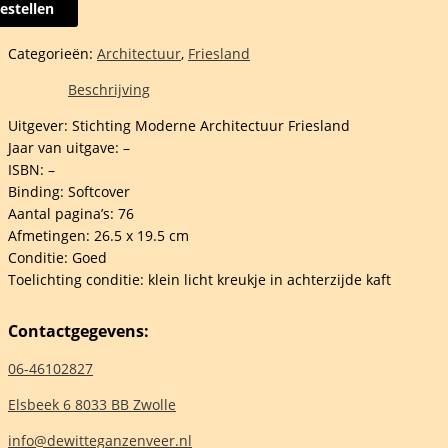
estellen
uizen
Categorieën:
Architectuur
,
Friesland
land
Beschrijving
Uitgever: Stichting Moderne Architectuur Friesland
nga
Jaar van uitgave: –
ISBN: –
Binding: Softcover
Aantal pagina’s: 76
elheid
Afmetingen: 26.5 x 19.5 cm
Conditie: Goed
Toelichting conditie: klein licht kreukje in achterzijde kaft
Contactgegevens:
06-46102827
Elsbeek 6 8033 BB Zwolle
info@dewitteganzenveer.nl