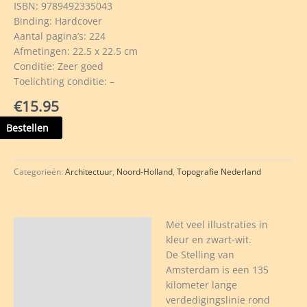
ISBN: 9789492335043
Binding: Hardcover
Aantal pagina’s: 224
Afmetingen: 22.5 x 22.5 cm
Conditie: Zeer goed
Toelichting conditie: –
€
15.95
ijenhoff
Bestellen
rt
ug
Categorieën:
Architectuur
,
Noord-Holland
,
Topografie Nederland
r
Met veel illustraties in
Beschrijving
kleur en zwart-wit.
terdam
De Stelling van
veelheid
Amsterdam is een 135
kilometer lange
verdedigingslinie rond