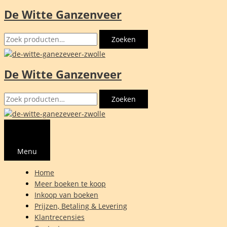
De Witte Ganzenveer
Ga
naar
Zoeken
de
Zoeken
naar:
inhoud
De Witte Ganzenveer
Zoeken
Zoeken
naar:
Menu
Home
Meer boeken te koop
Inkoop van boeken
Prijzen, Betaling & Levering
Klantrecensies