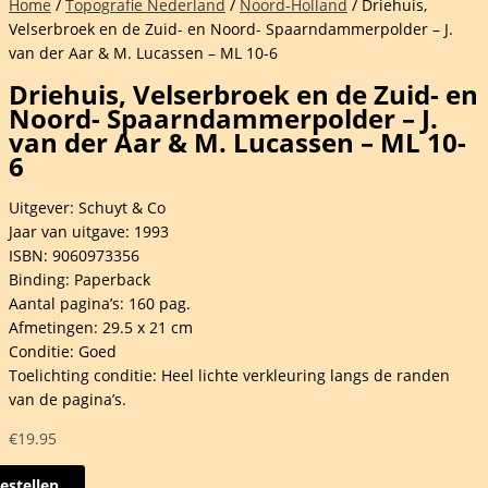
Home
/
Topografie Nederland
/
Noord-Holland
/ Driehuis,
Velserbroek en de Zuid- en Noord- Spaarndammerpolder – J.
van der Aar & M. Lucassen – ML 10-6
Driehuis, Velserbroek en de Zuid- en
Noord- Spaarndammerpolder – J.
van der Aar & M. Lucassen – ML 10-
6
Uitgever: Schuyt & Co
Jaar van uitgave: 1993
ISBN: 9060973356
Binding: Paperback
Aantal pagina’s: 160 pag.
Afmetingen: 29.5 x 21 cm
Conditie: Goed
Toelichting conditie: Heel lichte verkleuring langs de randen
van de pagina’s.
€
19.95
estellen