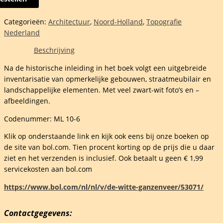
uis,
rbroek
Categorieën:
Architectuur
,
Noord-Holland
,
Topografie
Nederland
Beschrijving
Na de historische inleiding in het boek volgt een uitgebreide
d-
inventarisatie van opmerkelijke gebouwen, straatmeubilair en
rndammerpolder
landschappelijke elementen. Met veel zwart-wit foto’s en –
afbeeldingen.
Codenummer: ML 10-6
Klik op onderstaande link en kijk ook eens bij onze boeken op
de site van bol.com. Tien procent korting op de prijs die u daar
ziet en het verzenden is inclusief. Ook betaalt u geen € 1,99
servicekosten aan bol.com
ssen
https://www.bol.com/nl/nl/v/de-witte-ganzenveer/53071/
Contactgegevens: