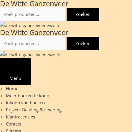
De Witte Ganzenveer
Ga
naar
Zoeken
Zoeken
de
naar:
inhoud
De Witte Ganzenveer
Zoeken
Zoeken
naar:
Menu
Home
Meer boeken te koop
Inkoop van boeken
Prijzen, Betaling & Levering
Klantrecensies
Contact
0 items