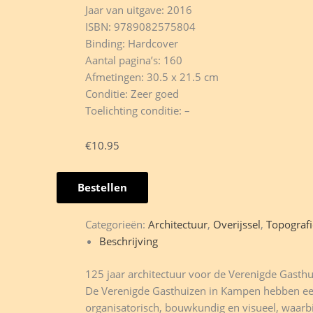
Jaar van uitgave: 2016
ISBN: 9789082575804
Binding: Hardcover
Aantal pagina’s: 160
Afmetingen: 30.5 x 21.5 cm
Conditie: Zeer goed
Toelichting conditie: –
€
10.95
Bestellen
Bouwen
en
Categorieën:
Architectuur
,
Overijssel
,
Topograf
breken
Beschrijving
-
G.
125 jaar architectuur voor de Verenigde Gasth
Westerink
De Verenigde Gasthuizen in Kampen hebben een 
-
organisatorisch, bouwkundig en visueel, waarbi