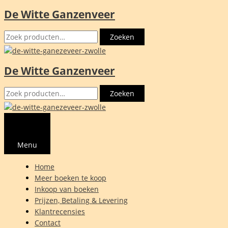
De Witte Ganzenveer
Ga
naar
Zoeken
de
Zoeken
naar:
inhoud
De Witte Ganzenveer
Zoeken
Zoeken
naar:
Menu
Home
Meer boeken te koop
Inkoop van boeken
Prijzen, Betaling & Levering
Klantrecensies
Contact